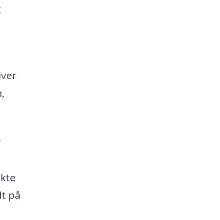
t
iver
,
r
akte
dt på