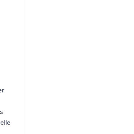
er
s
elle