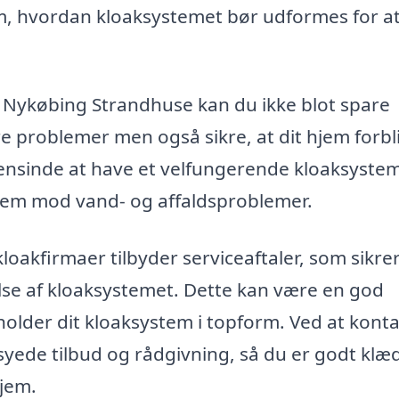
 om, hvordan kloaksystemet bør udformes for a
e i Nykøbing Strandhuse kan du ikke blot spare
re problemer men også sikre, at dit hjem forbl
gensinde at have et velfungerende kloaksystem
 hjem mod vand- og affaldsproblemer.
loakfirmaer tilbyder serviceaftaler, som sikre
lse af kloaksystemet. Dette kan være en god
 holder dit kloaksystem i topform. Ved at kont
yede tilbud og rådgivning, så du er godt klæ
hjem.