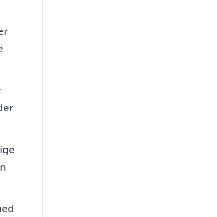
er
e
r
der
ige
en
med