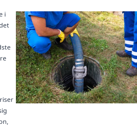
e i
det
dste
ere
riser
sig
on,