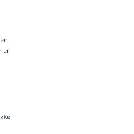
 en
r er
ikke