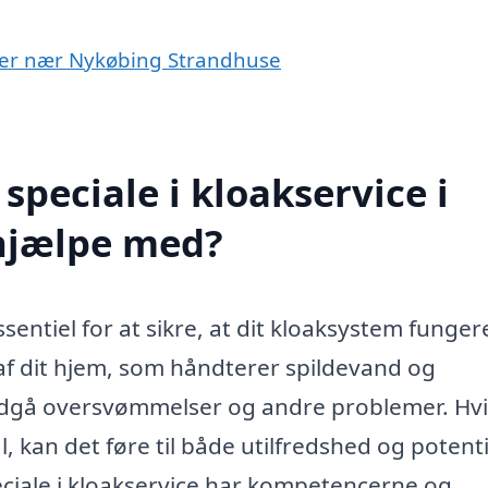
 byer nær Nykøbing Strandhuse
peciale i kloakservice i
hjælpe med?
entiel for at sikre, at dit kloaksystem funger
 af dit hjem, som håndterer spildevand og
ndgå oversvømmelser og andre problemer. Hvi
 kan det føre til både utilfredshed og potenti
ciale i kloakservice har kompetencerne og