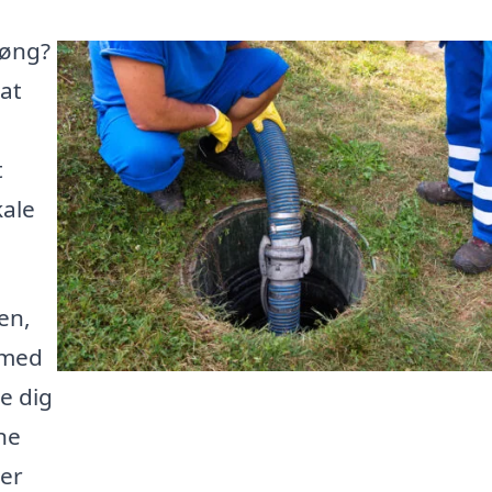
Høng?
 at
t
kale
en,
 med
e dig
ne
mer