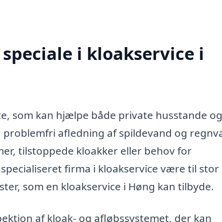
peciale i kloakservice i
ice, som kan hjælpe både private husstande o
g problemfri afledning af spildevand og regnv
r, tilstoppede kloakker eller behov for
pecialiseret firma i kloakservice være til stor
ester, som en kloakservice i Høng kan tilbyde.
ektion af kloak- og afløbssystemet, der kan