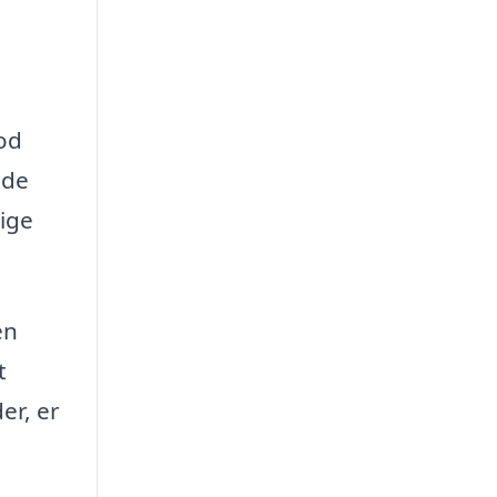
od
nde
tige
en
t
er, er