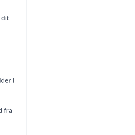
 dit
der i
d fra