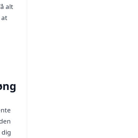
å alt
 at
Høng
ente
eden
 dig