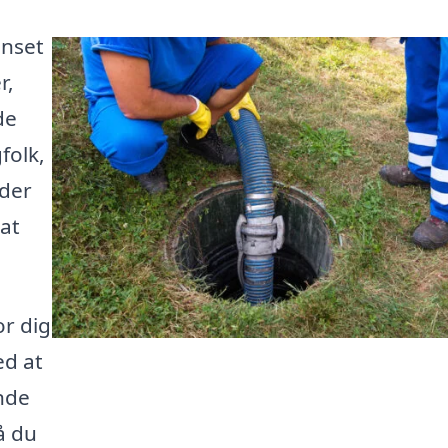
anset
r,
de
folk,
yder
 at
or dig
ed at
nde
å du