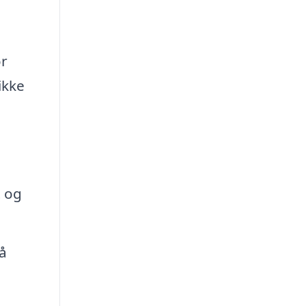
or
ikke
t og
å