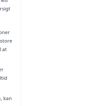
rsigt
ioner
 store
 at
er
ltid
, kan