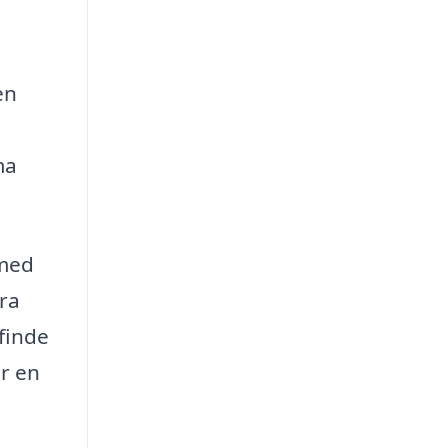
en
ma
 med
fra
 finde
or en