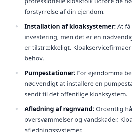
professionelle kloakfolk udføre de n
forstyrrelse af din ejendom.
Installation af kloaksystemer:
At få
investering, men det er en nødvendig 
er tilstrækkeligt. Kloakservicefirmaer
behov.
Pumpestationer:
For ejendomme beli
nødvendigt at installere en pumpestati
sendt til det offentlige kloaksystem.
Afledning af regnvand:
Ordentlig hå
oversvømmelser og vandskader. Kloak
afledningssystemer.