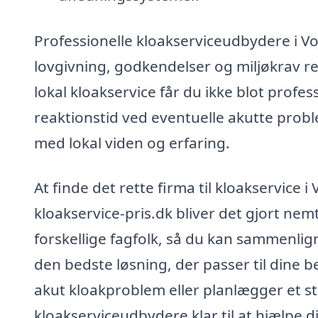
Professionelle kloakserviceudbydere i V
lovgivning, godkendelser og miljøkrav rel
lokal kloakservice får du ikke blot profe
reaktionstid ved eventuelle akutte probl
med lokal viden og erfaring.
At finde det rette firma til kloakservic
kloakservice-pris.dk bliver det gjort nem
forskellige fagfolk, så du kan sammenlign
den bedste løsning, der passer til dine 
akut kloakproblem eller planlægger et stø
kloakserviceudbydere klar til at hjælpe d