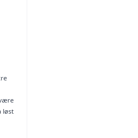
tre
 være
 løst