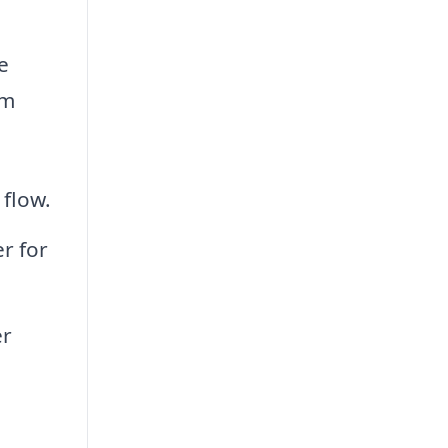
e
om
 flow.
r for
er