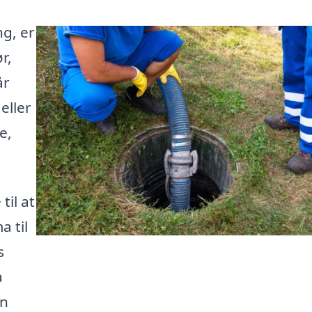
ng, er
r,
år
eller
e,
til at
a til
s
a
en