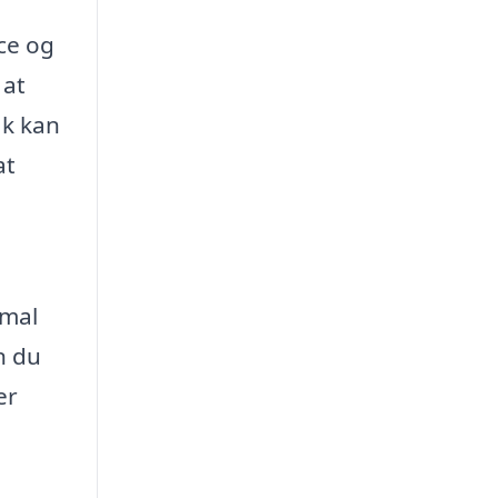
ce og
 at
ak kan
at
imal
n du
er