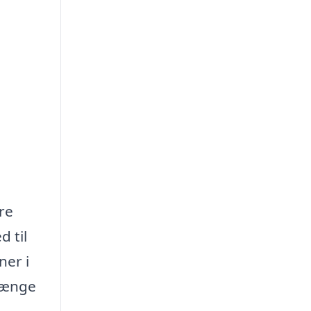
re
d til
ner i
rlænge