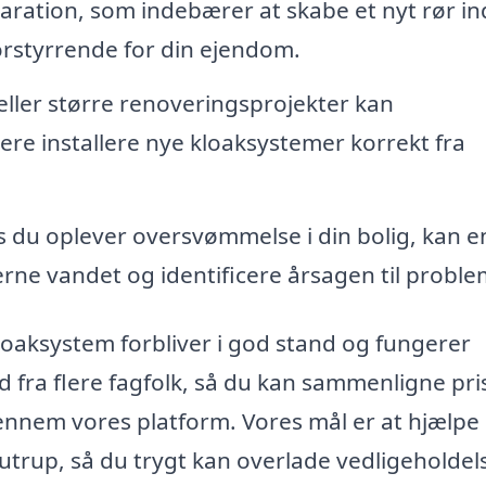
paration, som indebærer at skabe et nyt rør in
forstyrrende for din ejendom.
ller større renoveringsprojekter kan
re installere nye kloaksystemer korrekt fra
s du oplever oversvømmelse i din bolig, kan e
erne vandet og identificere årsagen til proble
kloaksystem forbliver i god stand og fungerer
d fra flere fagfolk, så du kan sammenligne pri
ennem vores platform. Vores mål er at hjælpe
utrup, så du trygt kan overlade vedligeholdel