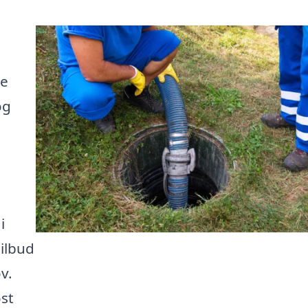
te
og
i
ilbud
v.
øst