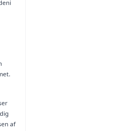
deni
n
met.
ser
 dig
sen af