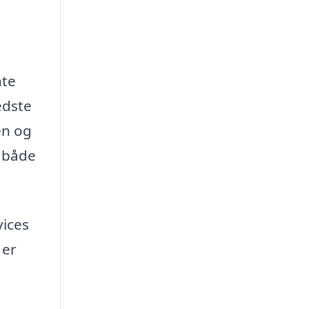
nte
edste
en og
l både
vices
 er