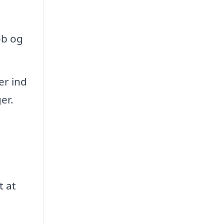
øb og
r ind
er.
t at