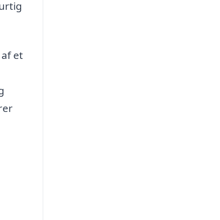
urtig
af et
g
rer