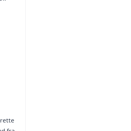
 rette
ud fra