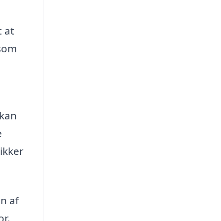
 at
 som
 kan
e
ikker
n af
or.