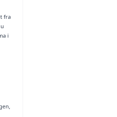
t fra
du
ma i
gen,
g