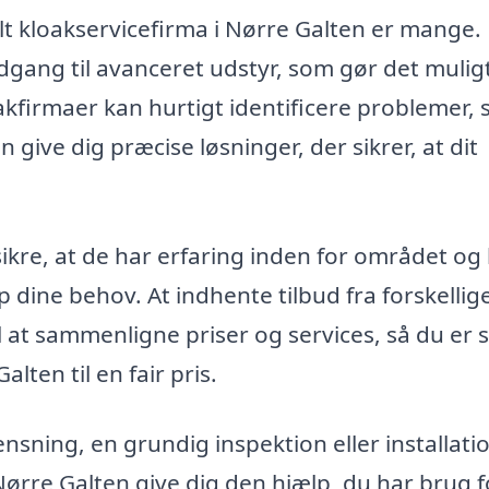
lt kloakservicefirma i Nørre Galten er mange.
gang til avanceret udstyr, som gør det muligt
oakfirmaer kan hurtigt identificere problemer,
 give dig præcise løsninger, der sikrer, at dit
 sikre, at de har erfaring inden for området og
 dine behov. At indhente tilbud fra forskellig
at sammenligne priser og services, så du er s
lten til en fair pris.
sning, en grundig inspektion eller installatio
 Nørre Galten give dig den hjælp, du har brug f