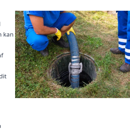
l
n kan
af
dit
a