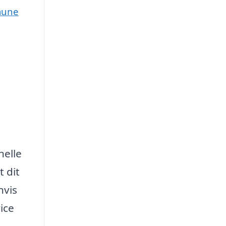
mmune
nelle
t dit
hvis
ice