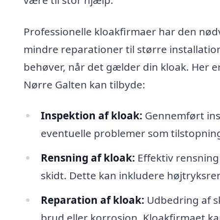
Professionelle kloakfirmaer har den nødv
mindre reparationer til større installatio
behøver, når det gælder din kloak. Her er
Nørre Galten kan tilbyde:
Inspektion af kloak:
Gennemført insp
eventuelle problemer som tilstopninge
Rensning af kloak:
Effektiv rensning
skidt. Dette kan inkludere højtryksre
Reparation af kloak:
Udbedring af s
brud eller korrosion. Kloakfirmaet k