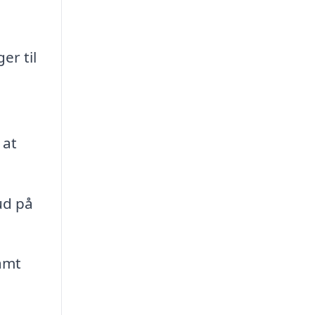
er til
 at
ud på
samt