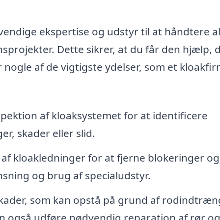
endige ekspertise og udstyr til at håndtere al
nsprojekter. Dette sikrer, at du får den hjælp, 
 nogle af de vigtigste ydelser, som et kloakfir
ektion af kloaksystemet for at identificere
r, skader eller slid.
 af kloakledninger for at fjerne blokeringer og
nsning og brug af specialudstyr.
kader, som kan opstå på grund af rodindtræn
an også udføre nødvendig reparation af rør o