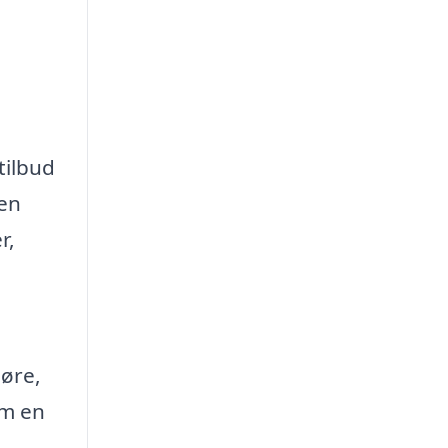
tilbud
den
r,
gøre,
om en