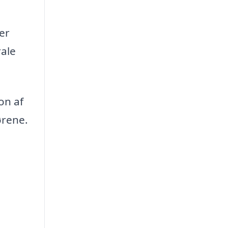
er
rale
on af
ørene.