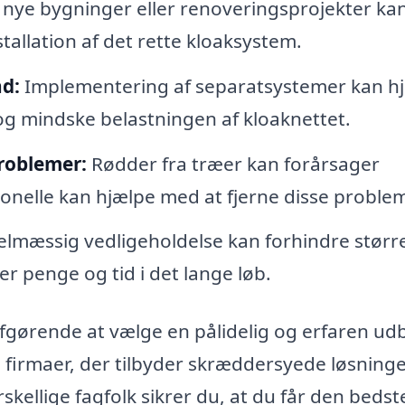
 nye bygninger eller renoveringsprojekter ka
tallation af det rette kloaksystem.
d:
Implementering af separatsystemer kan h
g mindske belastningen af kloaknettet.
roblemer:
Rødder fra træer kan forårsager
ionelle kan hjælpe med at fjerne disse problem
lmæssig vedligeholdelse kan forhindre størr
er penge og tid i det lange løb.
afgørende at vælge en pålidelig og erfaren ud
e firmaer, der tilbyder skræddersyede løsninger
skellige fagfolk sikrer du, at du får den bedst