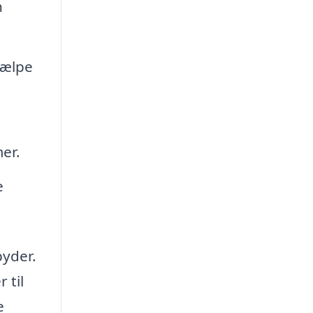
n
jælpe
er.
e
byder.
 til
e