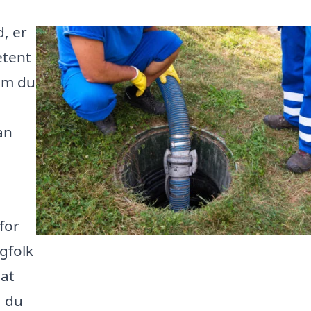
d, er
etent
 om du
an
for
agfolk
 at
å du