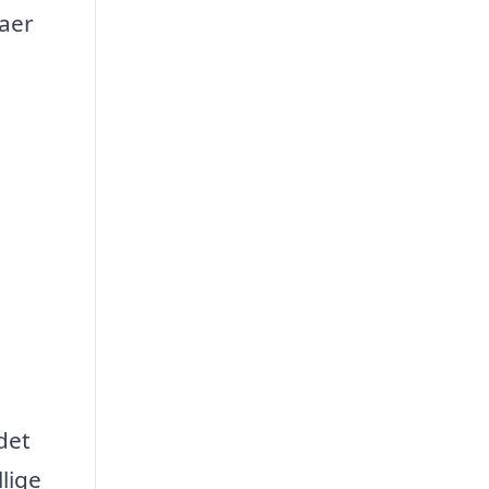
maer
det
lige