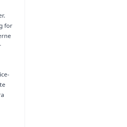
r.
g for
erne
r
ice-
te
ra