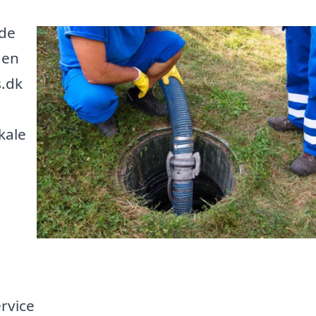
nde
 en
s.dk
kale
rvice