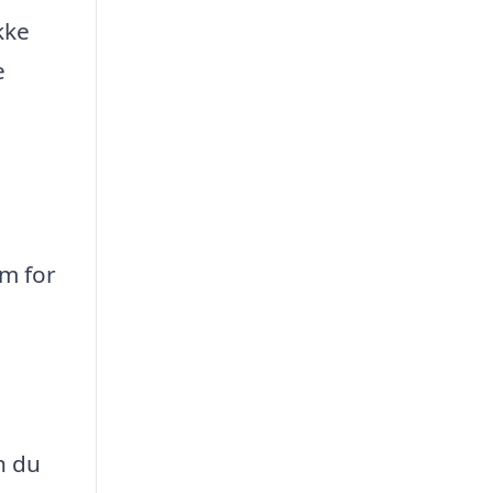
kke
e
m for
n du