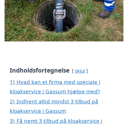
Indholdsfortegnelse
skjul
1)
Hvad kan et firma med speciale i
kloakservice i Gassum hjælpe med?
2)
Indhent altid mindst 3 tilbud på
kloakservice i Gassum
3)
Få nemt 3 tilbud på kloakservice i