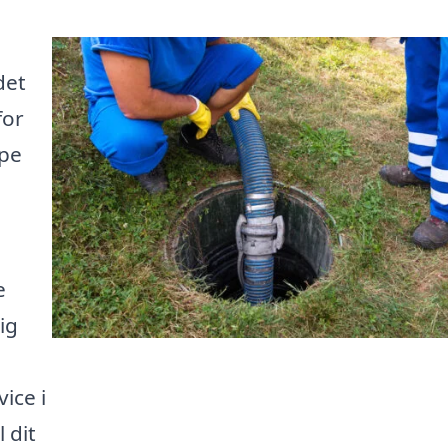
det
for
lpe
e
ig
ice i
 dit