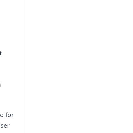
t
i
d for
iser