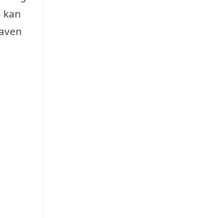
n kan
haven