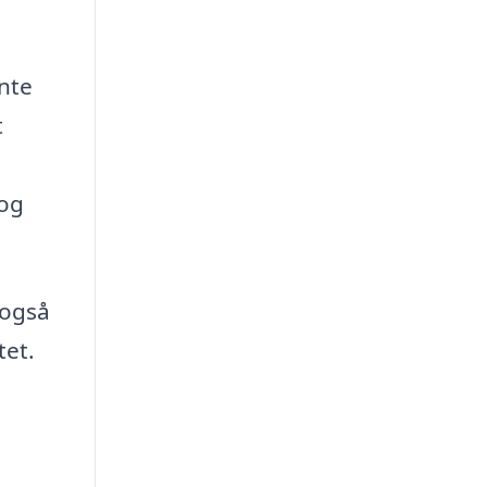
ente
t
 og
 også
tet.