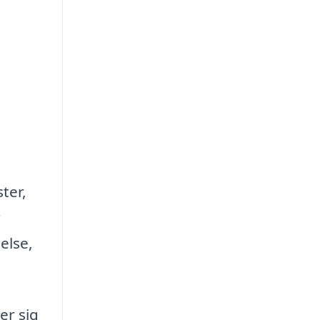
ter,
r
else,
er sig