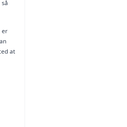
 så
 er
man
ted at