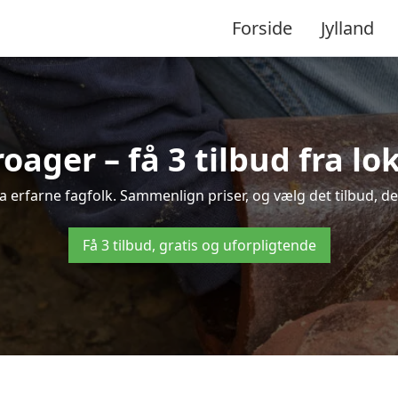
Forside
Jylland
roager – få 3 tilbud fra l
ra erfarne fagfolk. Sammenlign priser, og vælg det tilbud, der
Få 3 tilbud, gratis og uforpligtende