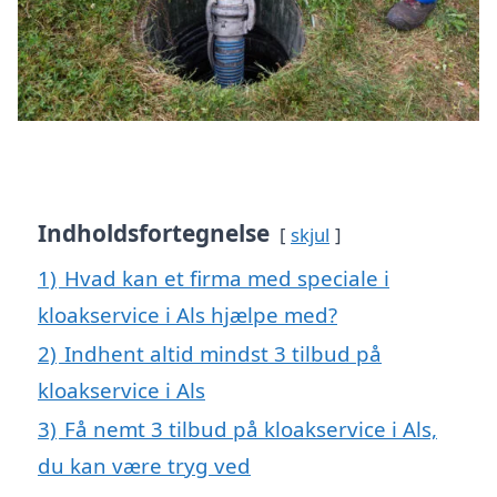
Indholdsfortegnelse
skjul
1)
Hvad kan et firma med speciale i
kloakservice i Als hjælpe med?
2)
Indhent altid mindst 3 tilbud på
kloakservice i Als
3)
Få nemt 3 tilbud på kloakservice i Als,
du kan være tryg ved