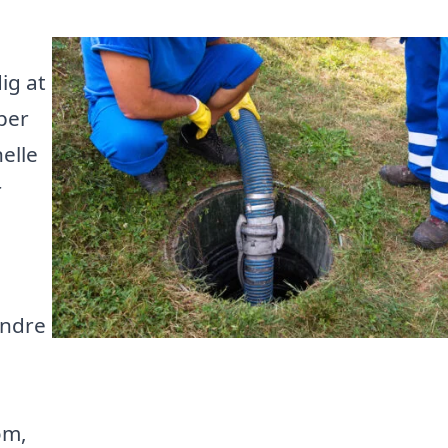
ig at
lper
elle
r
andre
om,