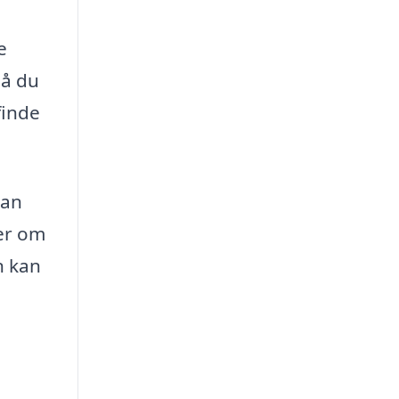
e
så du
finde
kan
ler om
n kan