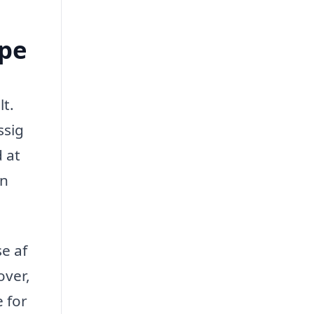
spe
lt.
ssig
d at
en
se af
over,
e for