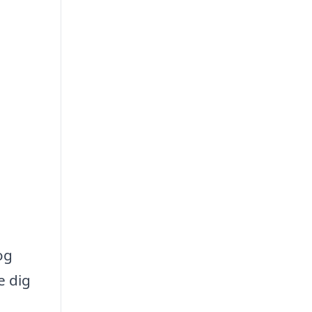
og
e dig