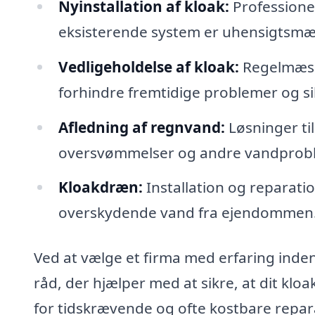
Nyinstallation af kloak:
Professionel
eksisterende system er uhensigtsmæss
Vedligeholdelse af kloak:
Regelmæssi
forhindre fremtidige problemer og s
Afledning af regnvand:
Løsninger ti
oversvømmelser og andre vandprobl
Kloakdræn:
Installation og reparati
overskydende vand fra ejendommen
Ved at vælge et firma med erfaring inden 
råd, der hjælper med at sikre, at dit kl
for tidskrævende og ofte kostbare repara