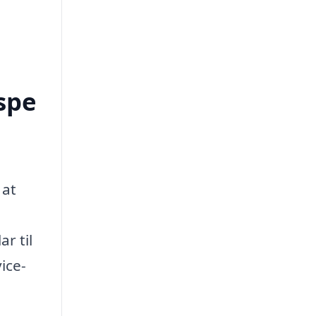
spe
 at
r til
ice-