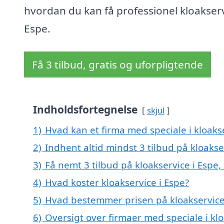
hvordan du kan få professionel kloakserv
Espe.
Få 3 tilbud, gratis og uforpligtende
Indholdsfortegnelse
skjul
1)
Hvad kan et firma med speciale i kloaks
2)
Indhent altid mindst 3 tilbud på kloakse
3)
Få nemt 3 tilbud på kloakservice i Espe
4)
Hvad koster kloakservice i Espe?
5)
Hvad bestemmer prisen på kloakservice
6)
Oversigt over firmaer med speciale i k